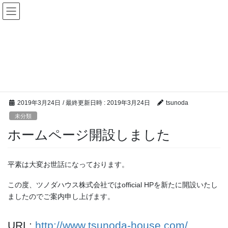
コ
ナ
ン
ビ
テ
ゲ
ン
ー
未分類
ツ
シ
へ
ョ
ス
ン
HOME
未分類
ホームページ開設しました
キ
に
ッ
移
プ
動
2019年3月24日
/ 最終更新日時 :
2019年3月24日
tsunoda
未分類
ホームページ開設しました
平素は大変お世話になっております。
この度、ツノダハウス株式会社ではofficial HPを新たに開設いたし
ましたのでご案内申し上げます。
URL:
http://www.tsunoda-house.com/